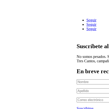
« Entradas más antiguas
Busca tu comercio en Tres Cantos
Seguir
Seguir
Seguir
Suscríbete a
No somos pesados. So
Tres Cantos, campañas
En breve rec
Suscribirse