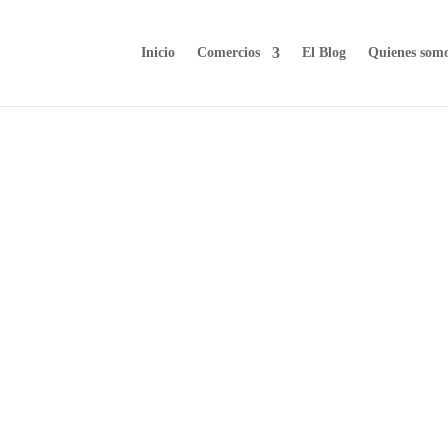
Inicio
Comercios
El Blog
Quienes som
, hay una que no falla nunca, porque…. ¿a quién no le
as en Tres Cantos. Toca prepararse para un nuevo curso