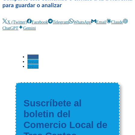
para guardar o analizar
X (Twitter)
Facebook
Telegram
WhatsApp
Email
Claude
ChatGPT
Gemini
Seguir
Seguir
Seguir
Suscríbete al
boletin del
Comercio Local de