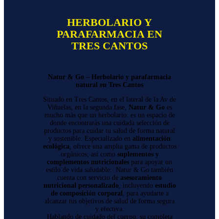
HERBOLARIO Y
PARAFARMACIA EN
TRES CANTOS
Natur & Go – Herbolario y parafarmacia
natural en Tres Cantos
Situado en Tres Cantos, en el lateral de la Av de
Viñuelas, en la segunda fase,
Natur & Go
es
mucho más que un herbolario: es un espacio de
donde encontrarás una cuidada selección de
productos para cuidar tu salud de forma natural
y sostenible. Especializado en
alimentación
ecológica
, ofrece una amplia gama de productos
orgánicos, así como
suplementos y
complementos nutricionales
para apoyar un
estilo de vida saludable. Natur & Go también
cuenta con servicio de
asesoramiento
nutricional personalizado
, incluyendo
estudio
de composición corporal
, para ayudarte a
alcanzar tus objetivos de salud de forma segura
y efectiva.
Hablando de cuidado del cuerpo, su completa