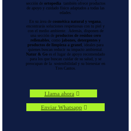
sección de
ortopedia
también ofrece productos
de apoyo y cuidado físico adaptados a todas las
edades.
En su área de
cosmética natural y vegana
,
encontrarás soluciones respetuosas con tu piel y
con el medio ambiente. Además, disponen de
una sección de
productos de residuo cero
rellenables
, como
jabones, detergentes y
productos de limpieza a granel
, ideales para
quienes buscan reducir su impacto ambiental.
Natur & Go
es el lugar de apoyo recomendado
para los que buscan cuidar de su salud, y se
preocupan de la sostenibilidad y su bienestar en
Tres Cantos.
Llama ahora
Enviar Whatsapp