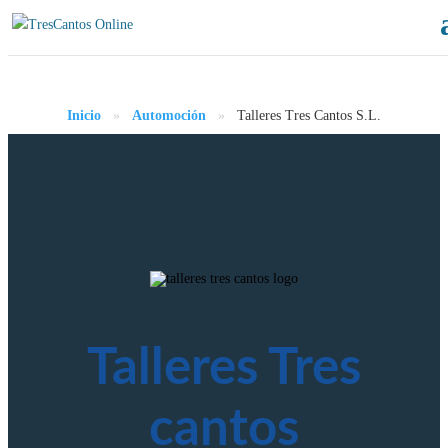
Inicio
»
Automoción
»
Talleres Tres Cantos S.L.
Talleres Tres
cantos