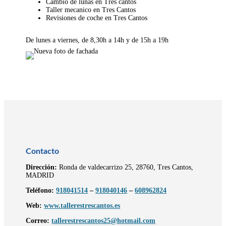
Cambio de lunas en Tres cantos
Taller mecanico en Tres Cantos
Revisiones de coche en Tres Cantos
De lunes a viernes, de 8,30h a 14h y de 15h a 19h
Contacto
Dirección:
Ronda de valdecarrizo 25, 28760, Tres Cantos,
MADRID
Teléfono:
918041514
–
918040146
–
608962824
Web:
www.tallerestrescantos.es
Correo:
tallerestrescantos25@hotmail.com