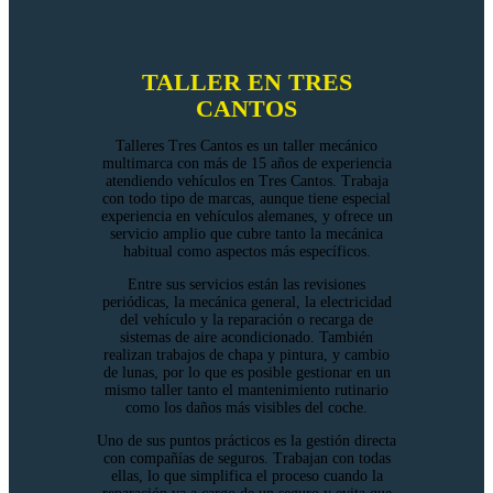
TALLER EN TRES
CANTOS
Talleres Tres Cantos es un taller mecánico
multimarca con más de 15 años de experiencia
atendiendo vehículos en Tres Cantos. Trabaja
con todo tipo de marcas, aunque tiene especial
experiencia en vehículos alemanes, y ofrece un
servicio amplio que cubre tanto la mecánica
habitual como aspectos más específicos.
Entre sus servicios están las revisiones
periódicas, la mecánica general, la electricidad
del vehículo y la reparación o recarga de
sistemas de aire acondicionado. También
realizan trabajos de chapa y pintura, y cambio
de lunas, por lo que es posible gestionar en un
mismo taller tanto el mantenimiento rutinario
como los daños más visibles del coche.
Uno de sus puntos prácticos es la gestión directa
con compañías de seguros. Trabajan con todas
ellas, lo que simplifica el proceso cuando la