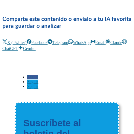
Comparte este contenido o envialo a tu IA favorita
para guardar o analizar
X (Twitter)
Facebook
Telegram
WhatsApp
Email
Claude
ChatGPT
Gemini
Seguir
Seguir
Seguir
Suscríbete al
boletin del