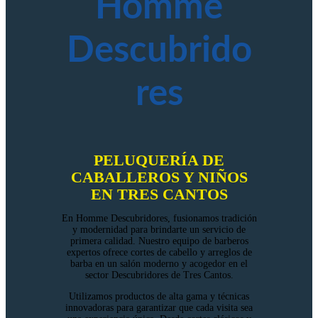
Homme
Descubrido
res
PELUQUERÍA DE
CABALLEROS Y NIÑOS
EN TRES CANTOS
En Homme Descubridores, fusionamos tradición
y modernidad para brindarte un servicio de
primera calidad. Nuestro equipo de barberos
expertos ofrece cortes de cabello y arreglos de
barba en un salón moderno y acogedor en el
sector Descubridores de Tres Cantos.
Utilizamos productos de alta gama y técnicas
innovadoras para garantizar que cada visita sea