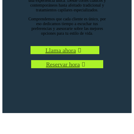
una experiencia única. Desde cortes clásicos y
contemporáneos hasta afeitado tradicional y
tratamientos capilares especializados.
Comprendemos que cada cliente es único, por
eso dedicamos tiempo a escuchar tus
preferencias y asesorarte sobre las mejores
opciones para tu estilo de vida.
Llama ahora
Reservar hora