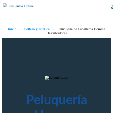
Inicio
»
Belleza y estética
»
Peluqueria de Caballeros Homme
Descubridores
Peluquería