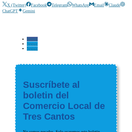
X (Twitter)
Facebook
Telegram
WhatsApp
Email
Claude
ChatGPT
Gemini
Seguir
Seguir
Seguir
Suscríbete al
boletin del
Comercio Local de
Tres Cantos
No somos pesados. Solo usaremos este boletin