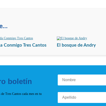
te…
a Conmigo Tres Cantos
El bosque de Andry
ro boletín
s de Tres Cantos cada mes en tu