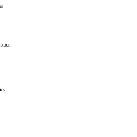
es
20.30h
tos