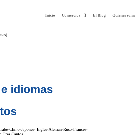
Inicio
Comercios
El Blog
Quienes som
mas)
de idiomas
ntos
 Árabe-Chino-Japonés- Ingles-Alemán-Ruso-Francés-
en Tres Cantos