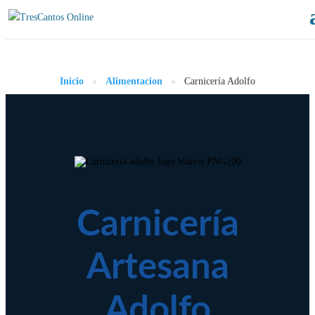
Inicio
»
Alimentacion
»
Carnicería Adolfo
Carnicería
Artesana
Adolfo