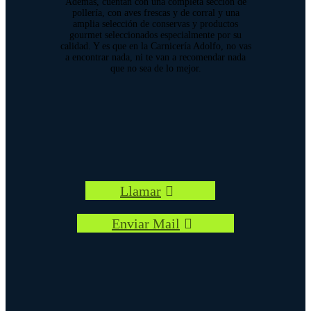
Además, cuentan con una completa sección de
pollería, con aves frescas y de corral y una
amplia selección de conservas y productos
gourmet seleccionados especialmente por su
calidad. Y es que en la Carnicería Adolfo, no vas
a encontrar nada, ni te van a recomendar nada
que no sea de lo mejor.
Llamar
Enviar Mail