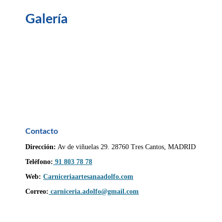
Galería
Contacto
Dirección:
Av de viñuelas 29. 28760 Tres Cantos
, MADRID
Teléfono:
91 803 78 78
Web:
Carniceriaartesanaadolfo.com
Correo:
carniceria.adolfo@gmail.com