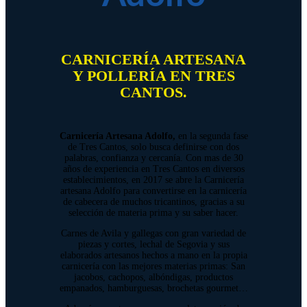
CARNICERÍA ARTESANA
Y POLLERÍA EN TRES
CANTOS.
Carnicería Artesana Adolfo,
en la segunda fase
de Tres Cantos, solo busca definirse con dos
palabras, confianza y cercanía. Con mas de 30
años de experiencia en Tres Cantos en diversos
establecimientos, en 2017 se abre la Carnicería
artesana Adolfo para convertirse en la carnicería
de cabecera de muchos tricantinos, gracias a su
selección de materia prima y su saber hacer.
Carnes de Avila y gallegas con gran variedad de
piezas y cortes, lechal de Segovia y sus
elaborados artesanos hechos a mano en la propia
carnicería con las mejores materias primas: San
jacobos, cachopos, albóndigas, productos
empanados, hamburguesas, brochetas gourmet…