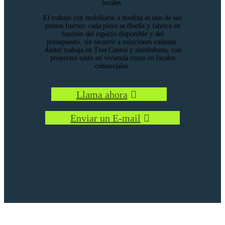
locales.
El trabajo con mobiliario a medida es uno de sus
puntos fuertes: cada pieza se diseña y fabrica en
función del espacio disponible y del
presupuesto, sin recurrir a soluciones estándar.
Antter trabaja en Tres Cantos y alrededores, con
proyectos tanto en vivienda como en locales
comerciales.
Llama ahora
Enviar un E-mail