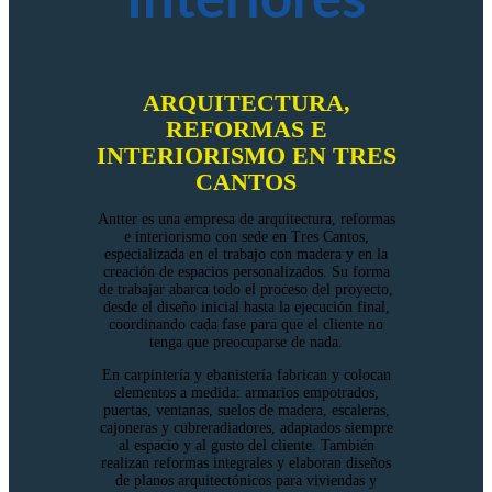
Interiores
ARQUITECTURA,
REFORMAS E
INTERIORISMO EN TRES
CANTOS
Antter es una empresa de arquitectura, reformas
e interiorismo con sede en Tres Cantos,
especializada en el trabajo con madera y en la
creación de espacios personalizados. Su forma
de trabajar abarca todo el proceso del proyecto,
desde el diseño inicial hasta la ejecución final,
coordinando cada fase para que el cliente no
tenga que preocuparse de nada.
En carpintería y ebanistería fabrican y colocan
elementos a medida: armarios empotrados,
puertas, ventanas, suelos de madera, escaleras,
cajoneras y cubreradiadores, adaptados siempre
al espacio y al gusto del cliente. También
realizan reformas integrales y elaboran diseños
de planos arquitectónicos para viviendas y